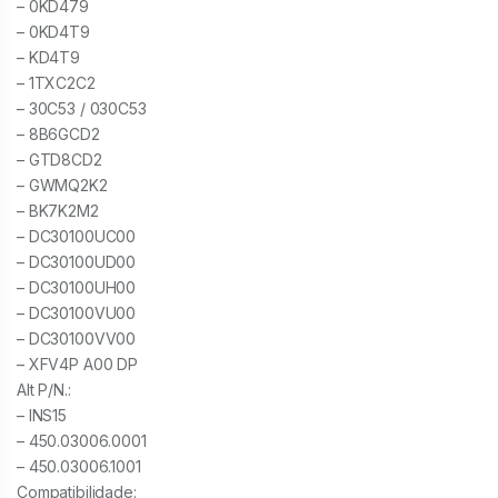
– 0KD479
– 0KD4T9
– KD4T9
– 1TXC2C2
– 30C53 / 030C53
– 8B6GCD2
– GTD8CD2
– GWMQ2K2
– BK7K2M2
– DC30100UC00
– DC30100UD00
– DC30100UH00
– DC30100VU00
– DC30100VV00
– XFV4P A00 DP
Alt P/N.:
– INS15
– 450.03006.0001
– 450.03006.1001
Compatibilidade: