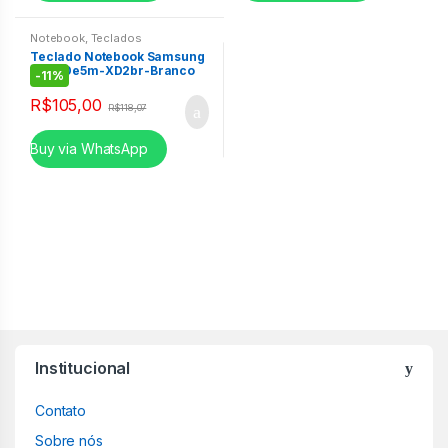
Notebook
,
Teclados
Teclado Notebook Samsung
NP300e5m-XD2br-Branco
-
11%
R$
105,00
R$
118,07
Buy via WhatsApp
Institucional
Contato
Sobre nós