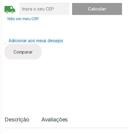
d
e
Não sei meu CEP
Adicionar aos meus desejos
Comparar
Descrição
Avaliações