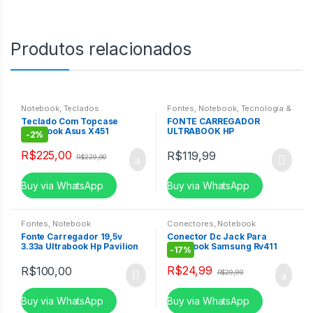
Produtos relacionados
Notebook
,
Teclados
Fontes
,
Notebook
,
Tecnologia &
Informática
Teclado Com Topcase
FONTE CARREGADOR
Notebook Asus X451
ULTRABOOK HP
-
2%
AEXJB600110 0KNB0-
4133AR00 Preto ABNT2
R$
225,00
R$
119,99
R$
229,90
Buy via WhatsApp
Buy via WhatsApp
Fontes
,
Notebook
Conectores
,
Notebook
Fonte Carregador 19,5v
Conector Dc Jack Para
3.33a Ultrabook Hp Pavilion
Notebook Samsung Rv411
-
17%
14-b080br
Rv415 Rv419 Rv420
R$
24,99
R$
100,00
R$
29,99
Buy via WhatsApp
Buy via WhatsApp