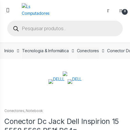
Ir
Ir
para
para
0
a
o
Pesquisar
navegação
conteúdo
produtos
Início
Tecnologia & Informática
Conectores
Conector Dc
Conectores
,
Notebook
Conector Dc Jack Dell Inspirion 15