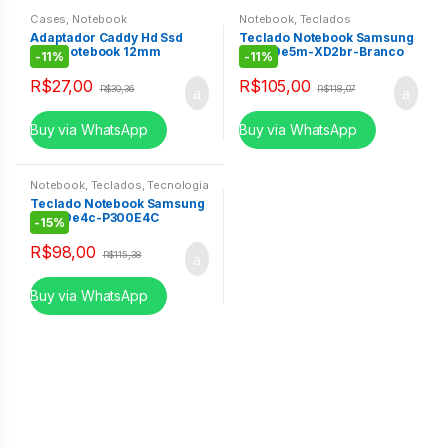
Cases
,
Notebook
Notebook
,
Teclados
Adaptador Caddy Hd Ssd
Teclado Notebook Samsung
Para notebook 12mm
NP300e5m-XD2br-Branco
-
11%
-
11%
12,7mm
R$
27,00
R$
105,00
R$
30,36
R$
118,07
Buy via WhatsApp
Buy via WhatsApp
Notebook
,
Teclados
,
Tecnologia
& Informática
Teclado Notebook Samsung
NP300e4c-P300E4C
-
15%
R$
98,00
R$
115,38
Buy via WhatsApp