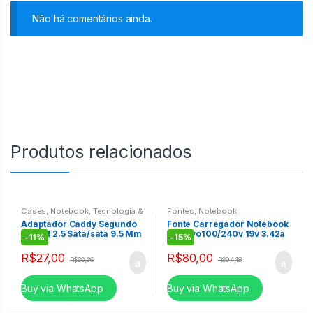
Não há comentários ainda.
Produtos relacionados
Cases
,
Notebook
,
Tecnologia &
Fontes
,
Notebook
Informática
Adaptador Caddy Segundo
Fonte Carregador Notebook
Hd Ssd 2.5 Sata/sata 9.5 Mm
Positivo100/240v 19v 3.42a
-
11%
-
15%
Slim
R$
27,00
R$
80,00
R$
30,36
R$
94,18
Buy via WhatsApp
Buy via WhatsApp