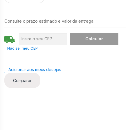
a
n
t
i
Consulte o prazo estimado e valor da entrega.
d
a
d
e
Não sei meu CEP
Adicionar aos meus desejos
Comparar