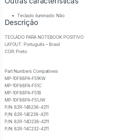
Outras características
Teclado iluminado
: Não
Descrição
TECLADO PARA NOTEBOOK POSITIVO
LAYOUT: Português – Brasil
COR: Preto
Part Numbers Compatíveis
MP-10F88PA-F51KW
MP-10F88PA-F51C
MP-10F88PA-F51B
MP-10F88PA-F51JW
P/N: 82R-14B238-4211
P/N: 82R-14E238-4211
P/N: 82R-14D238-4211
P/N: 82R-14C232-4211