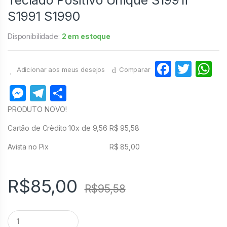
Teclado Positivo Unique S1991i
S1991 S1990
Disponibilidade:
2 em estoque
F
T
Adicionar aos meus desejos
Comparar
a
w
h
M
T
S
c
itt
at
e
el
h
PRODUTO NOVO!
e
er
s
s
e
ar
Cartão de Crèdito 10x de 9,56 R$ 95,58
b
A
s
gr
e
o
p
Avista no Pix R$ 85,00
e
a
o
p
n
m
k
R$
85,00
g
R$
95,58
er
Q
u