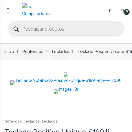
Ir
Ir
para
para
0
a
o
Pesquisar
navegação
conteúdo
produtos
Início
Periféricos
Teclados
Teclado Positivo Unique S19
Notebook
,
Teclados
,
Teclados