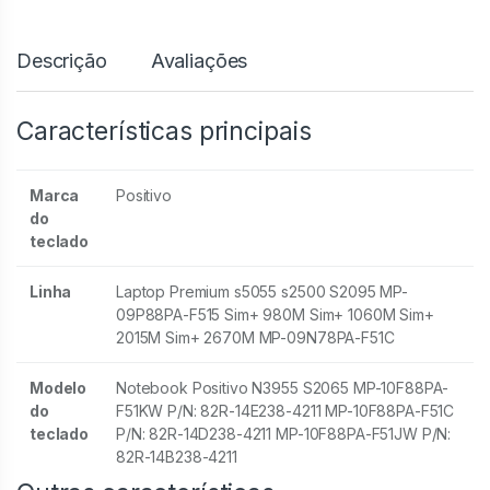
Descrição
Avaliações
Características principais
Marca
Positivo
do
teclado
Linha
Laptop Premium s5055 s2500 S2095 MP-
09P88PA-F515 Sim+ 980M Sim+ 1060M Sim+
2015M Sim+ 2670M MP-09N78PA-F51C
Modelo
Notebook Positivo N3955 S2065 MP-10F88PA-
do
F51KW P/N: 82R-14E238-4211 MP-10F88PA-F51C
teclado
P/N: 82R-14D238-4211 MP-10F88PA-F51JW P/N:
82R-14B238-4211