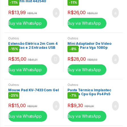
2500Cfm mxt 442540
C3T
-
11%
-
11%
R$
13,99
R$
26,00
R$
15,74
R$
29,23
Buy via WhatsApp
Buy via WhatsApp
Outros
Outros
Estensão Elétrica 2m Com 4
Mini Adaptador De Vídeo
Tomadas e 2 Entradas USB
Rca Av Para Vga 1080p
-
15%
-
8%
LinkSKY Ls-8104
Conversor-FULLHD 1080p
R$
35,00
R$
28,00
R$
41,21
R$
30,53
Buy via WhatsApp
Buy via WhatsApp
Outros
Outros
Mouse Pad KV-7433 Com Gel
Pasta Térmica Implastec
Branca Cpu Gpu Ps4 Ps5
-
25%
-
7%
Xbox Processador 10g
R$
15,00
R$
9,30
R$
20,00
R$
10,00
Buy via WhatsApp
Buy via WhatsApp