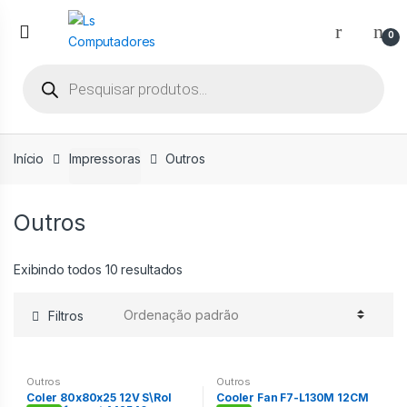
Ir
Ir
para
para
0
a
o
Pesquisar
navegação
conteúdo
produtos
Início
Impressoras
Outros
Outros
Exibindo todos 10 resultados
Filtros
Outros
Outros
Coler 80x80x25 12V S\Rol
Cooler Fan F7-L130M 12CM