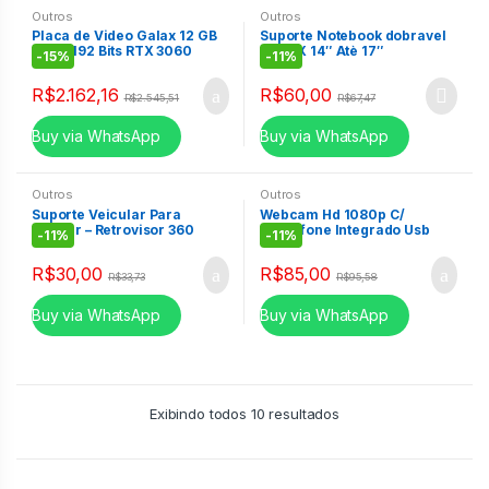
Outros
Outros
Placa de Video Galax 12 GB
Suporte Notebook dobravel
DDR6 192 Bits RTX 3060
B-MAX 14″ Atè 17″
-
15%
-
11%
(36NOL7MD1VOC)
Polegadas ,de Aluminio
BMG-39
R$
2.162,16
R$
60,00
R$
2.545,51
R$
67,47
Buy via WhatsApp
Buy via WhatsApp
Outros
Outros
Suporte Veicular Para
Webcam Hd 1080p C/
Celular – Retrovisor 360
Microfone Integrado Usb
-
11%
-
11%
Multifuncional BMG-45
Xc-rc038
R$
30,00
R$
85,00
R$
33,73
R$
95,58
Buy via WhatsApp
Buy via WhatsApp
Exibindo todos 10 resultados