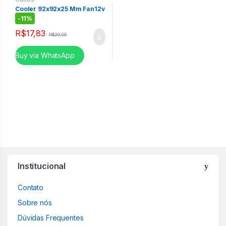
Cooler 92x92x25 Mm Fan12v
0,25a
-
11%
R$
17,83
R$
20,05
Buy via WhatsApp
Institucional
Contato
Sobre nós
Dúvidas Frequentes