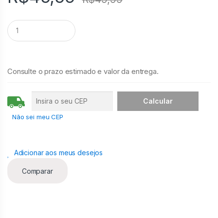
Q
u
a
n
t
i
Consulte o prazo estimado e valor da entrega.
d
a
d
e
Não sei meu CEP
Adicionar aos meus desejos
Comparar