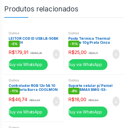
Produtos relacionados
Outros
Outros
LEITOR COD ID USB LB-50BK
Pasta Térmica Thermal
C3TECH
Grease 10g Prata Cinza
-
5%
-
11%
Halnziye Hy710
R$
179,91
R$
25,00
R$
189,38
R$
28,11
Buy via WhatsApp
Buy via WhatsApp
Outros
Outros
Controlador RGB 12v 5A 10
Suporte celular p/ Painel
6Pin Porta Barra COOLMON
Carro BMAX BMG-53-
-
11%
-
8%
R$
46,74
R$
18,00
R$
52,55
R$
19,62
Buy via WhatsApp
Buy via WhatsApp
Outros