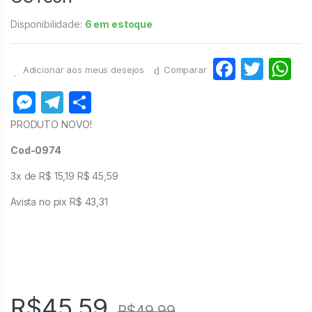
Disponibilidade:
6 em estoque
F
T
Adicionar aos meus desejos
Comparar
a
w
h
M
T
S
c
itt
at
e
el
h
PRODUTO NOVO!
e
er
s
s
e
ar
Cod-0974
b
A
s
gr
e
o
p
3x de R$ 15,19 R$ 45,59
e
a
o
p
Avista no pix R$ 43,31
n
m
k
g
er
R$
45,59
R$
49,99