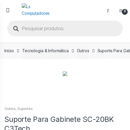
Ir
Ir
para
para
0
a
o
Pesquisar
navegação
conteúdo
produtos
Início
Tecnologia & Informática
Outros
Suporte Para Ga
Outros
,
Suportes
Suporte Para Gabinete SC-20BK
C3Tech