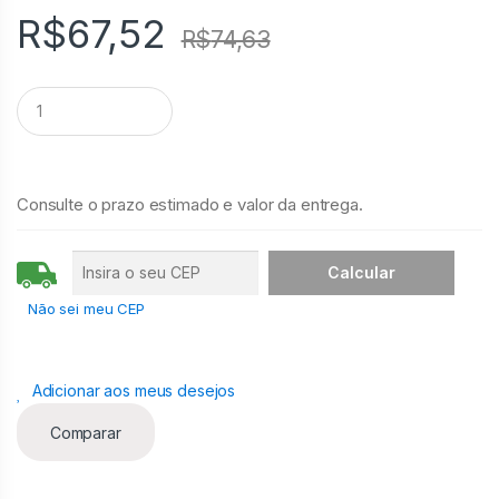
R$
67,52
R$
74,63
Q
u
a
n
t
i
Consulte o prazo estimado e valor da entrega.
d
a
d
e
Não sei meu CEP
Adicionar aos meus desejos
Comparar