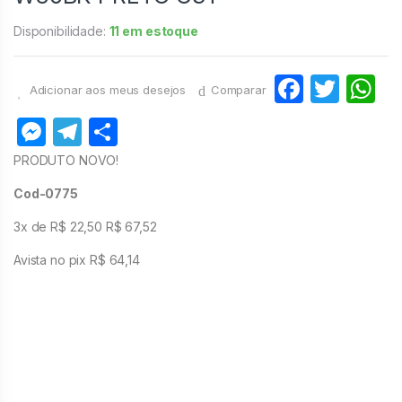
Disponibilidade:
11 em estoque
F
T
Adicionar aos meus desejos
Comparar
a
w
h
M
T
S
c
itt
at
e
el
h
PRODUTO NOVO!
e
er
s
s
e
ar
Cod-0775
b
A
s
gr
e
o
p
3x de R$ 22,50 R$ 67,52
e
a
o
p
Avista no pix R$ 64,14
n
m
k
g
er