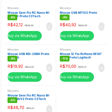
Mouses
Mouses
Mouse Sem Fio RC Nano M-
Mouse USB M1102 Preto
W20BK Preto C3Tech
Lecoo
-
6%
-
9%
R$
42,12
R$
40,92
R$
45,00
R$
45,00
Buy via WhatsApp
Buy via WhatsApp
Mouses
Mouses
Mouse USB MS-26BK Preto
Mouse S/ Fio RcNano M187
C3Tech
Novo Preto Logitech
-
9%
-
11%
R$
19,92
R$
70,00
R$
22,00
R$
78,71
Buy via WhatsApp
Buy via WhatsApp
Mouses
Mouse Sem Fio RC Nano M-
W012BKV2 Preto C3Tech
-
5%
R$
48,70
R$
51,13