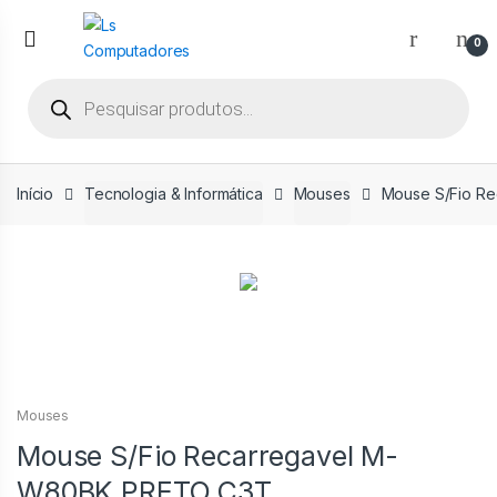
Ir
Ir
para
para
0
a
o
Pesquisar
navegação
conteúdo
produtos
Início
Tecnologia & Informática
Mouses
Mouse S/Fio R
Mouses
Mouse S/Fio Recarregavel M-
W80BK PRETO C3T