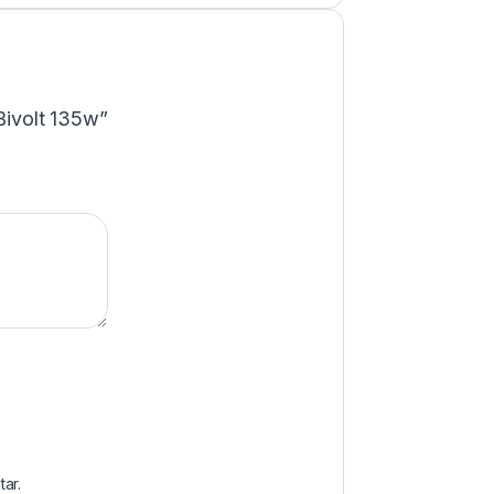
Bivolt 135w”
ar.