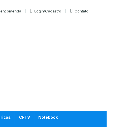
r encomenda
Login/Cadastro
Contato
éricos
CFTV
Notebook