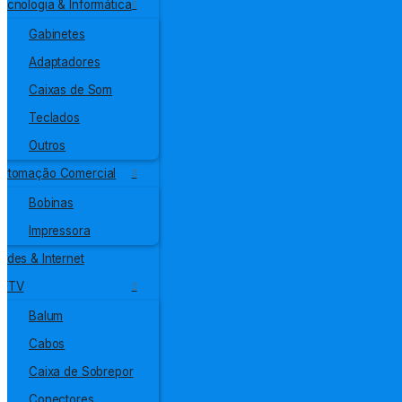
ecnologia & Informática
Gabinetes
Adaptadores
Caixas de Som
Teclados
Outros
utomação Comercial
Bobinas
Impressora
edes & Internet
CFTV
Balum
Cabos
Caixa de Sobrepor
Conectores