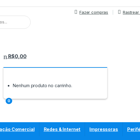
Fazer compras
Rastrea
R$
0,00
Nenhum produto no carrinho.
0
ação Comercial
Redes & Internet
Impressoras
Perif