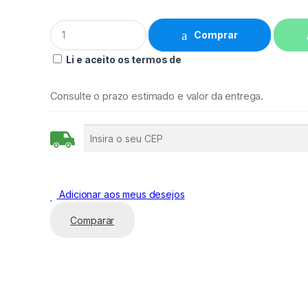
Q
Comprar
u
a
Li e aceito os termos de
n
t
i
Consulte o prazo estimado e valor da entrega.
d
a
d
e
Adicionar aos meus desejos
Comparar