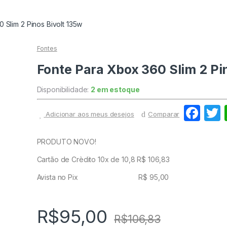
 Slim 2 Pinos Bivolt 135w
Fontes
Fonte Para Xbox 360 Slim 2 Pi
Disponibilidade:
2 em estoque
F
Adicionar aos meus desejos
Comparar
a
c
i
PRODUTO NOVO!
e
Cartão de Crèdito 10x de 10,8 R$ 106,83
b
Avista no Pix R$ 95,00
o
o
R$
95,00
R$
106,83
k