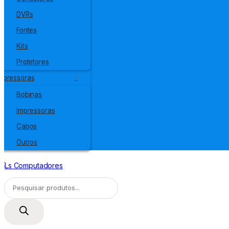
DVRs
Fontes
Kits
Protetores
mpressoras
Bobinas
Impressoras
Cabos
Outros
Pesquisar
produtos