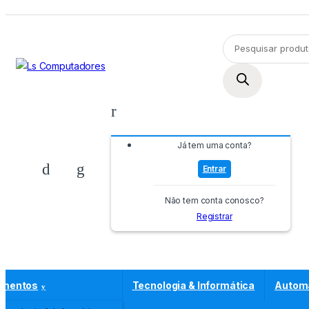
Ir
Ir
para
para
Pesquisar
a
o
produtos
navegação
conteúdo
Já tem uma conta?
Entrar
Não tem conta conosco?
Registrar
amentos
Tecnologia & Informática
Autom