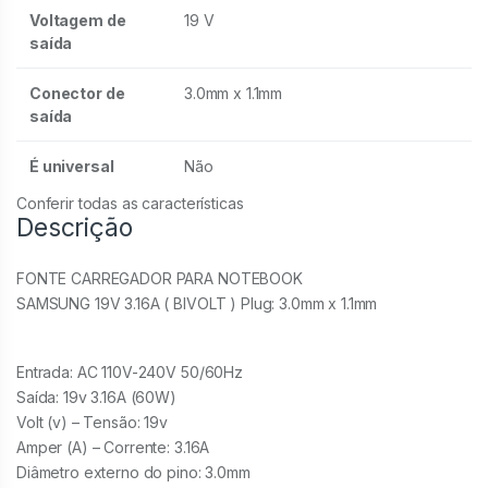
Voltagem de
19 V
saída
Conector de
3.0mm x 1.1mm
saída
É universal
Não
Conferir todas as características
Descrição
FONTE CARREGADOR PARA NOTEBOOK
SAMSUNG 19V 3.16A ( BIVOLT ) Plug: 3.0mm x 1.1mm
Entrada: AC 110V-240V 50/60Hz
Saída: 19v 3.16A (60W)
Volt (v) – Tensão: 19v
Amper (A) – Corrente: 3.16A
Diâmetro externo do pino: 3.0mm