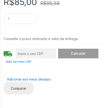
k
R$
85,00
g
R$
95,58
er
Q
u
a
n
t
i
Consulte o prazo estimado e valor da entrega.
d
a
d
e
Não sei meu CEP
Adicionar aos meus desejos
Comparar