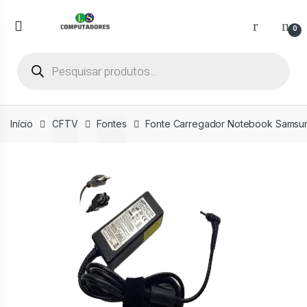
Ir
Ir
para
para
0
a
o
navegação
conteúdo
Pesquisar
produtos
Início
CFTV
Fontes
Fonte Carregador Notebook Samsung