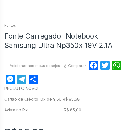
Fontes
Fonte Carregador Notebook
Samsung Ultra Np350x 19V 2.1A
F
T
Adicionar aos meus desejos
Comparar
a
w
h
M
T
S
c
itt
at
e
el
h
PRODUTO NOVO!
e
er
s
s
e
ar
Cartão de Crèdito 10x de 9,56 R$ 95,58
b
A
s
gr
e
o
p
Avista no Pix R$ 85,00
e
a
o
p
n
m