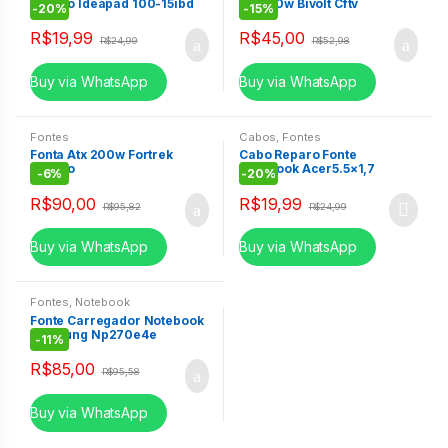
Lenovo Ideapad 100-15ibd
10a120w Bivolt Cftv
-
20%
-
15%
CR045
R$
19,99
R$
45,00
R$
24,99
R$
52,98
Buy via WhatsApp
Buy via WhatsApp
Fontes
Cabos
,
Fontes
Fonta Atx 200w Fortrek
Cabo Reparo Fonte
S/Cabo
Notebook Acer5.5×1,7
-
6%
-
20%
R$
90,00
R$
19,99
R$
95,82
R$
24,99
Buy via WhatsApp
Buy via WhatsApp
Fontes
,
Notebook
Fonte Carregador Notebook
Samsung Np270e4e
-
11%
Np270e5g Np275e4e
R$
85,00
R$
95,58
Buy via WhatsApp