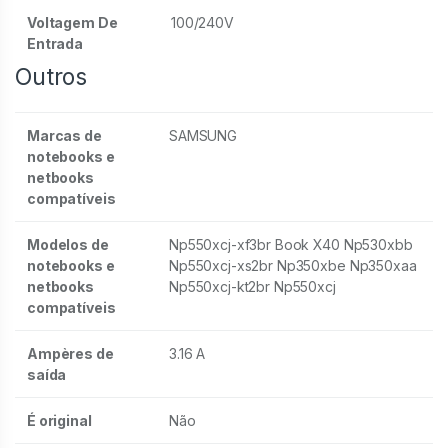
Voltagem De
100/240V
Entrada
Outros
Marcas de
SAMSUNG
notebooks e
netbooks
compatíveis
Modelos de
Np550xcj-xf3br Book X40 Np530xbb
notebooks e
Np550xcj-xs2br Np350xbe Np350xaa
netbooks
Np550xcj-kt2br Np550xcj
compatíveis
Ampères de
3.16 A
saída
É original
Não