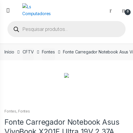
Ir
Ir
para
para
0
a
o
Pesquisar
navegação
conteúdo
produtos
Início
CFTV
Fontes
Fonte Carregador Notebook Asus Vi
Fontes
,
Fontes
Fonte Carregador Notebook Asus
VivoBook X201E Ultra 19V 2.37A