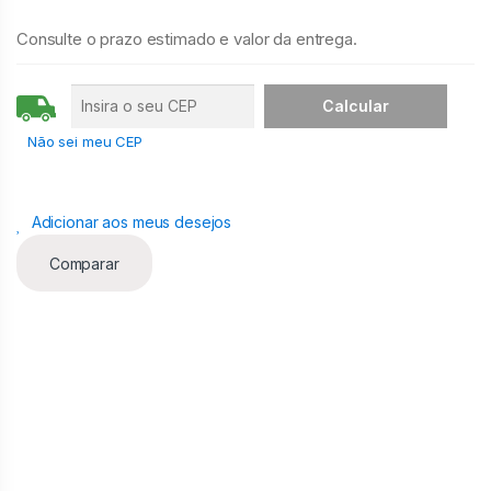
t
i
Consulte o prazo estimado e valor da entrega.
d
a
d
e
Não sei meu CEP
Adicionar aos meus desejos
Comparar