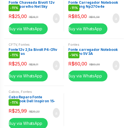
Fonte Chaveada Bivolt 12v
Fonte Carregador Notebook
2,5a Aparelho Net Sky
Samsung Np270e4e
-
11%
-
11%
Np270e5g Np275e4e
R$
25,00
R$
85,00
R$
28,11
R$
95,58
Buy via WhatsApp
Buy via WhatsApp
CFTV
,
Fontes
Fontes
Fonte12v 2,5a Bivolt P4-Cftv
Fonte carregador Notebook
Cameras
Positivo 5V 3A
-
11%
-
14%
R$
25,00
R$
60,00
R$
28,11
R$
69,99
Buy via WhatsApp
Buy via WhatsApp
Cabos
,
Fontes
Cabo Reparo Fonte
Notebook Dell Inspiron 15-
-
11%
Hp Ultrabook 240 G2 G5 Plug
Azul
R$
25,99
R$
29,23
Buy via WhatsApp