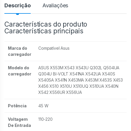
Descrição
Avaliações
Características do produto
Características principais
Marca do
Compatível Asus
carregador
Modelo do
ASUS X553M X543 X543U Q302L Q504UA
carregador
Q304U BI-VOLT X541NA X542UA X540S
X540SA X541N X453MA X453M X453S X453
X456 X510 X510U X510UQ X510UA X540N
X542 X556UR X556UA
Potência
45 W
Voltagem
110-220
De Entrada