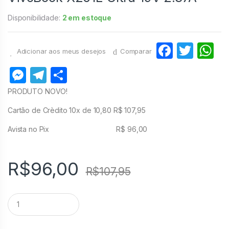
Disponibilidade:
2 em estoque
F
T
Adicionar aos meus desejos
Comparar
a
w
h
M
T
S
c
itt
at
e
el
h
PRODUTO NOVO!
e
er
s
s
e
ar
Cartão de Crèdito 10x de 10,80 R$ 107,95
b
A
s
gr
e
o
p
Avista no Pix R$ 96,00
e
a
o
p
n
m
k
R$
96,00
g
R$
107,95
er
Q
u
a
n