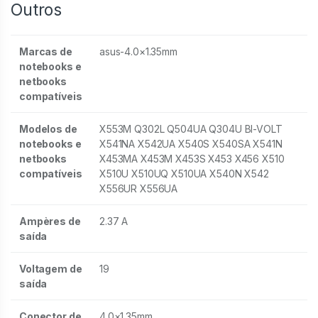
Outros
Marcas de
asus-4.0×1.35mm
notebooks e
netbooks
compatíveis
Modelos de
X553M Q302L Q504UA Q304U BI-VOLT
notebooks e
X541NA X542UA X540S X540SA X541N
netbooks
X453MA X453M X453S X453 X456 X510
compatíveis
X510U X510UQ X510UA X540N X542
X556UR X556UA
Ampères de
2.37 A
saída
Voltagem de
19
saída
Conector de
4.0×1.35mm