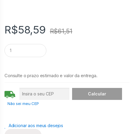
R$
58,59
R$
61,51
Q
u
a
n
t
i
Consulte o prazo estimado e valor da entrega.
d
a
d
e
Não sei meu CEP
Adicionar aos meus desejos