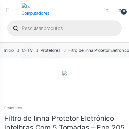
Ir
Ir
para
para
0
a
o
Pesquisar
navegação
conteúdo
produtos
Início
CFTV
Protetores
Filtro de linha Protetor Eletrôn
Protetores
Filtro de linha Protetor Eletrônico
Intelbras Com 5 Tomadas – Epe 205