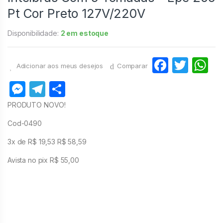
Pt Cor Preto 127V/220V
Disponibilidade:
2 em estoque
F
T
Adicionar aos meus desejos
Comparar
a
w
h
M
T
S
c
itt
at
e
el
h
PRODUTO NOVO!
e
er
s
s
e
ar
Cod-0490
b
A
s
gr
e
o
p
3x de R$ 19,53 R$ 58,59
e
a
o
p
Avista no pix R$ 55,00
n
m
k
g
er