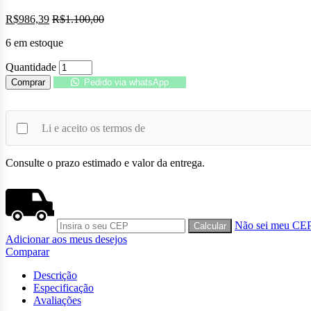
R$
986,39
R$
1.100,00
6 em estoque
Quantidade
Comprar
Pedido via whatsApp
Li e aceito os termos de
Consulte o prazo estimado e valor da entrega.
Não sei meu CE
Adicionar aos meus desejos
Comparar
Descrição
Especificação
Avaliações