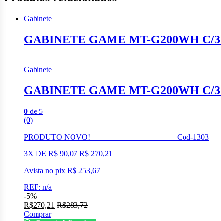
Gabinete
GABINETE GAME MT-G200WH C/3
Gabinete
GABINETE GAME MT-G200WH C/3
0
de 5
(0)
PRODUTO NOVO! Cod-1303
3X DE R$ 90,07 R$ 270,21
Avista no pix R$ 253,67
REF: n/a
-
5%
R$
270,21
R$
283,72
Comprar