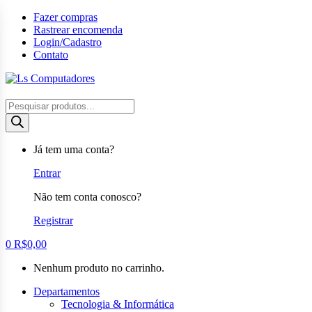
Ir
Ir
Fazer compras
para
para
Rastrear encomenda
a
o
Login/Cadastro
navegação
conteúdo
Contato
Pesquisar
produtos
Já tem uma conta?
Entrar
Não tem conta conosco?
Registrar
0
R$
0,00
Nenhum produto no carrinho.
Departamentos
Tecnologia & Informática