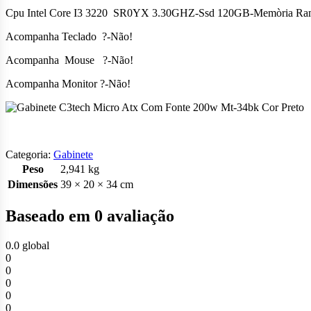
Cpu Intel Core I3 3220 SR0YX 3.30GHZ-Ssd 120GB-Memòria R
Acompanha Teclado ?-Não!
Acompanha Mouse ?-Não!
Acompanha Monitor ?-Não!
Categoria:
Gabinete
Peso
2,941 kg
Dimensões
39 × 20 × 34 cm
Baseado em 0 avaliação
0.0
global
0
0
0
0
0