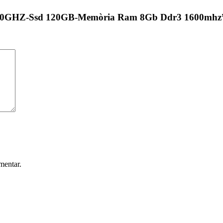
20 3.30GHZ-Ssd 120GB-Memòria Ram 8Gb Ddr3 1600mhz
mentar.