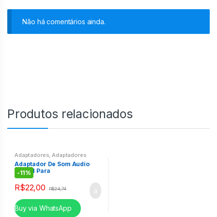
Não há comentários ainda.
Produtos relacionados
Adaptadores
,
Adaptadores
Adaptador De Som Audio
Usb 7.1 Para
-
11%
Pc/ps3/notebook Headset
R$
22,00
R$
24,74
Buy via WhatsApp