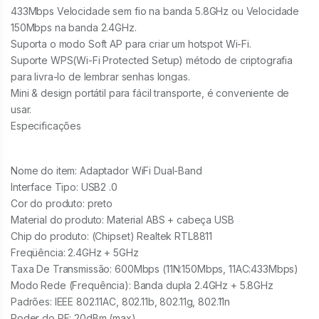
433Mbps Velocidade sem fio na banda 5.8GHz ou Velocidade
150Mbps na banda 2.4GHz.
Suporta o modo Soft AP para criar um hotspot Wi-Fi.
Suporte WPS(Wi-Fi Protected Setup) método de criptografia
para livra-lo de lembrar senhas longas.
Mini & design portátil para fácil transporte, é conveniente de
usar.
Especificações
Nome do item: Adaptador WiFi Dual-Band
Interface Tipo: USB2 .0
Cor do produto: preto
Material do produto: Material ABS + cabeça USB
Chip do produto: (Chipset) Realtek RTL8811
Freqüência: 2.4GHz + 5GHz
Taxa De Transmissão: 600Mbps (11N:150Mbps, 11AC:433Mbps)
Modo Rede (Frequência): Banda dupla 2.4GHz + 5.8GHz
Padrões: IEEE 802.11AC, 802.11b, 802.11g, 802.11n
Poder do RF: 20dBm (max)