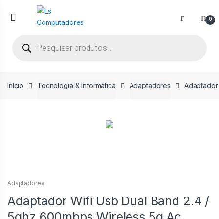
Ir
Ir
para
para
0
a
o
Pesquisar
navegação
conteúdo
produtos
Início
Tecnologia & Informática
Adaptadores
Adaptador 
Adaptadores
Adaptador Wifi Usb Dual Band 2.4 /
5ghz 600mbps Wireless 5g Ac