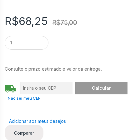
R$
68,25
R$
75,00
Q
u
a
n
t
i
Consulte o prazo estimado e valor da entrega.
d
a
d
e
Não sei meu CEP
Adicionar aos meus desejos
Comparar