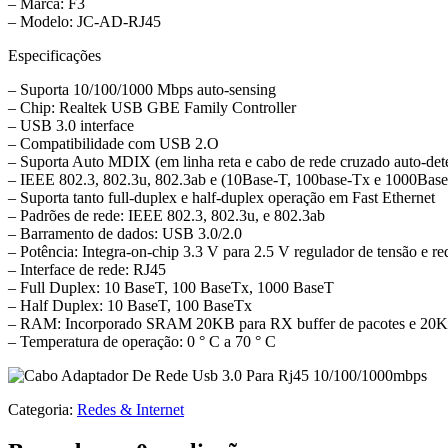
– Marca: F3
– Modelo: JC-AD-RJ45
Especificações
– Suporta 10/100/1000 Mbps auto-sensing
– Chip: Realtek USB GBE Family Controller
– USB 3.0 interface
– Compatibilidade com USB 2.O
– Suporta Auto MDIX (em linha reta e cabo de rede cruzado auto-det
– IEEE 802.3, 802.3u, 802.3ab e (10Base-T, 100base-Tx e 1000Base
– Suporta tanto full-duplex e half-duplex operação em Fast Ethernet
– Padrões de rede: IEEE 802.3, 802.3u, e 802.3ab
– Barramento de dados: USB 3.0/2.0
– Potência: Integra-on-chip 3.3 V para 2.5 V regulador de tensão e r
– Interface de rede: RJ45
– Full Duplex: 10 BaseT, 100 BaseTx, 1000 BaseT
– Half Duplex: 10 BaseT, 100 BaseTx
– RAM: Incorporado SRAM 20KB para RX buffer de pacotes e 20K
– Temperatura de operação: 0 ° C a 70 ° C
Categoria:
Redes & Internet