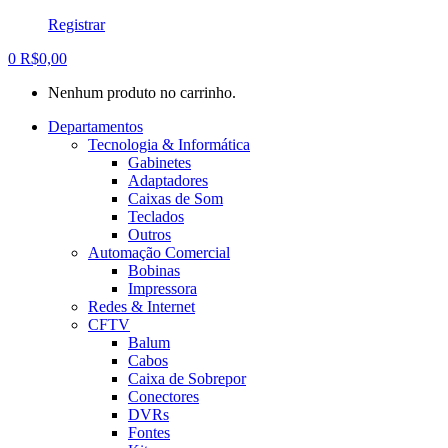
Registrar
0
R$
0,00
Nenhum produto no carrinho.
Departamentos
Tecnologia & Informática
Gabinetes
Adaptadores
Caixas de Som
Teclados
Outros
Automação Comercial
Bobinas
Impressora
Redes & Internet
CFTV
Balum
Cabos
Caixa de Sobrepor
Conectores
DVRs
Fontes