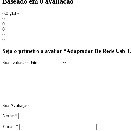
Baseado em 0 avaliação
0.0
global
0
0
0
0
0
Seja o primeiro a avaliar “Adaptador De Rede Usb 
Sua avaliação
Sua Avaliação
Nome
*
E-mail
*