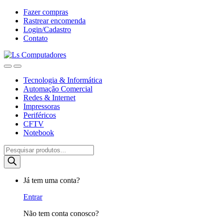
Ir
Ir
Fazer compras
para
para
Rastrear encomenda
a
o
Login/Cadastro
navegação
conteúdo
Contato
Tecnologia & Informática
Automação Comercial
Redes & Internet
Impressoras
Periféricos
CFTV
Notebook
Pesquisar
produtos
Já tem uma conta?
Entrar
Não tem conta conosco?