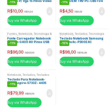
Macho P/ Vga 15 Pinos Vídeo
50CM OEM TRV PC-CBST04
-
11%
-
11%
Para Monitor
R$
10,00
R$
4,50
R$
11,24
R$
5,06
Buy via WhatsApp
Buy via WhatsApp
Fontes
,
Notebook
,
Tecnologia &
Notebook
,
Teclados
,
Tecnologia
Informática
& Informática
Fonte Carregador Notebook
Teclado Notebook Samsung
Lenovo G400 80 Pinos USB
NP300e4c-P300E4C
-
11%
-
15%
20V 3.25A
R$
96,00
R$
98,00
R$
107,95
R$
115,38
Buy via WhatsApp
Buy via WhatsApp
Notebook
,
Teclados
,
Teclados
Teclado Para Notebook-
Acer Aspire-5733Z- 4435
-
11%
R$
79,99
R$
89,95
Buy via WhatsApp