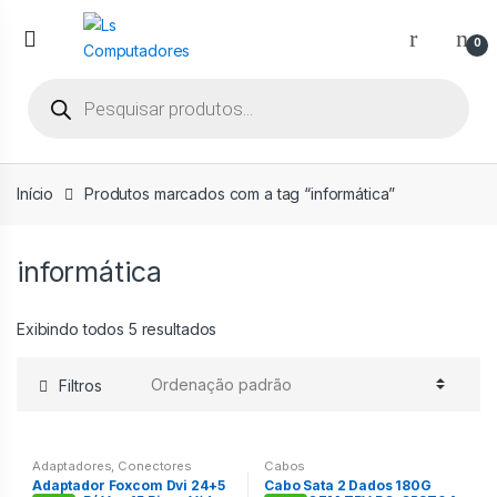
Ir
Ir
para
para
0
a
o
Pesquisar
navegação
conteúdo
produtos
Início
Produtos marcados com a tag “informática”
informática
Exibindo todos 5 resultados
Filtros
Adaptadores
,
Conectores
Cabos
Adaptador Foxcom Dvi 24+5
Cabo Sata 2 Dados 180G