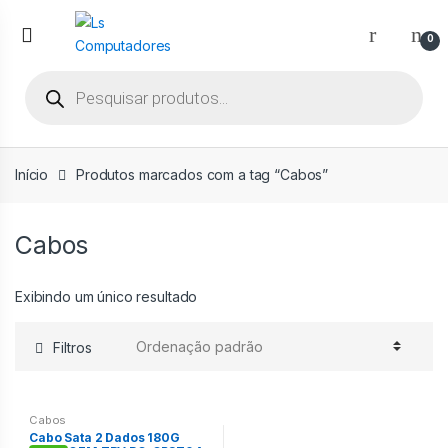
Ir
Ir
para
para
0
a
o
Pesquisar
navegação
conteúdo
produtos
Início
Produtos marcados com a tag “Cabos”
Cabos
Exibindo um único resultado
Filtros
Cabos
Cabo Sata 2 Dados 180G