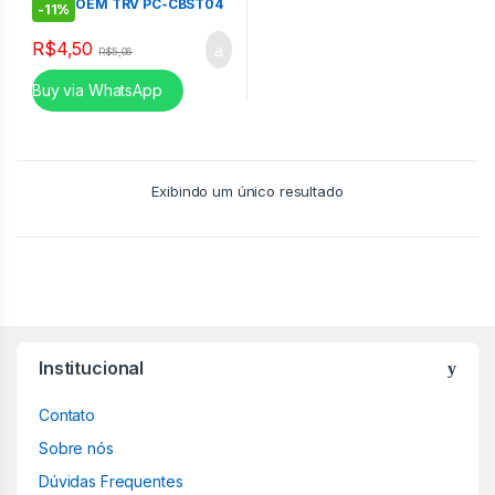
50CM OEM TRV PC-CBST04
-
11%
R$
4,50
R$
5,06
Buy via WhatsApp
Exibindo um único resultado
Institucional
Contato
Sobre nós
Dúvidas Frequentes