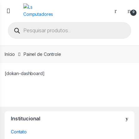
Ir
Ir
para
para
0
a
o
Pesquisar
navegação
conteúdo
produtos
Início
Painel de Controle
[dokan-dashboard]
Institucional
Contato